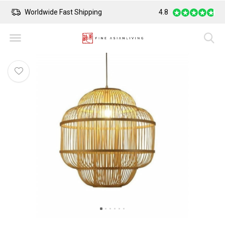
Safe Payment
4.8
Largest Collectio