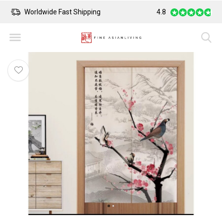
Worldwide Fast Shipping
4.8
Safe Payment