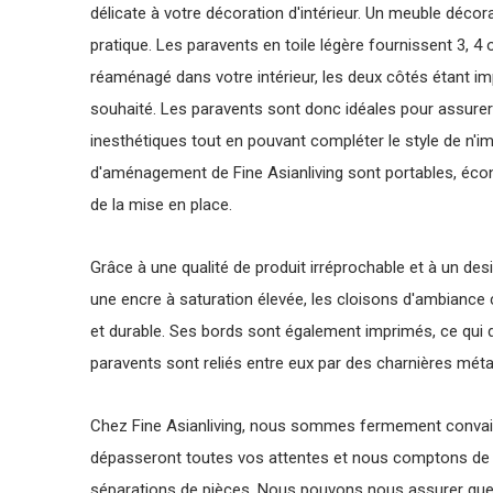
délicate à votre décoration d'intérieur. Un meuble déco
pratique. Les paravents en toile légère fournissent 3, 4
réaménagé dans votre intérieur, les deux côtés étant im
souhaité. Les paravents sont donc idéales pour assurer
inesthétiques tout en pouvant compléter le style de n'i
d'aménagement de Fine Asianliving sont portables, éc
de la mise en place.
Grâce à une qualité de produit irréprochable et à un desi
une encre à saturation élevée, les cloisons d'ambiance
et durable. Ses bords sont également imprimés, ce qui
paravents sont reliés entre eux par des charnières métal
Chez Fine Asianliving, nous sommes fermement convai
dépasseront toutes vos attentes et nous comptons de n
séparations de pièces. Nous pouvons nous assurer que vo