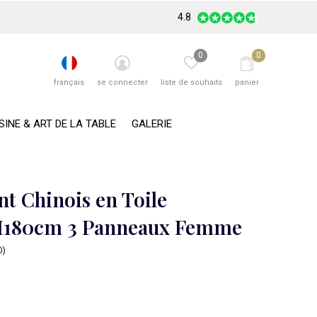
4.8
0
0
français
se connecter
liste de souhaits
panier
SINE & ART DE LA TABLE
GALERIE
nt Chinois en Toile
H180cm 3 Panneaux Femme
0)