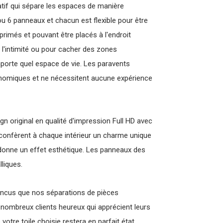
ratif qui sépare les espaces de manière
 ou 6 panneaux et chacun est flexible pour être
primés et pouvant être placés à l'endroit
 l'intimité ou pour cacher des zones
mporte quel espace de vie. Les paravents
onomiques et ne nécessitent aucune expérience
gn original en qualité d'impression Full HD avec
 confèrent à chaque intérieur un charme unique
 donne un effet esthétique. Les panneaux des
liques.
ncus que nos séparations de pièces
ombreux clients heureux qui apprécient leurs
tre toile choisie restera en parfait état