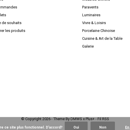
ommandes
Paravents
lets
Luminaires
e de souhaits
Vivre & Loisirs
er les produits
Porcelaine Chinoise
Cuisine & Art de la Table
Galerie
© Copyright
2026
- Theme By
DMWS
x
Plus+
-
Fil RSS
re ce site plus fonctionnel. D'accord?
Oui
Non
En