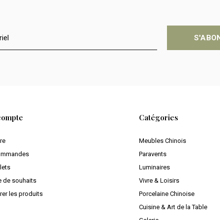
S'ABO
compte
Catégories
ire
Meubles Chinois
ommandes
Paravents
lets
Luminaires
e de souhaits
Vivre & Loisirs
er les produits
Porcelaine Chinoise
Cuisine & Art de la Table