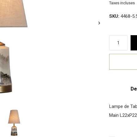
Taxes incluses
SKU:
4468-5.
De
Lampe de Tabl
Main L22xP2