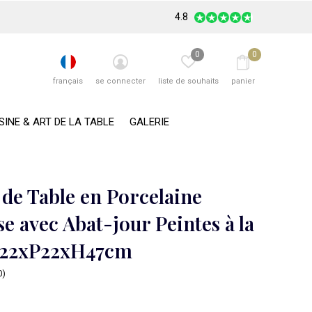
4.8
0
0
français
se connecter
liste de souhaits
panier
SINE & ART DE LA TABLE
GALERIE
de Table en Porcelaine
e avec Abat-jour Peintes à la
L22xP22xH47cm
0)