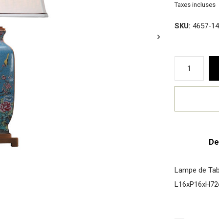
Taxes incluses
SKU:
4657-14
De
Lampe de Tabl
L16xP16xH7