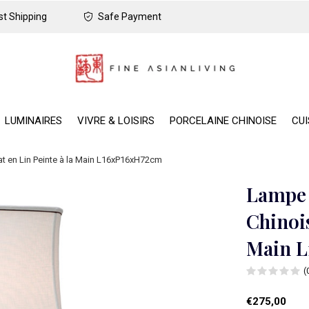
t Shipping
Safe Payment
LUMINAIRES
VIVRE & LOISIRS
PORCELAINE CHINOISE
CUI
t en Lin Peinte à la Main L16xP16xH72cm
Lampe 
Chinois
Main 
(
€275,00