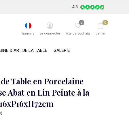
4.8
0
0
français
se connecter
liste de souhaits
panier
SINE & ART DE LA TABLE
GALERIE
de Table en Porcelaine
e Abat en Lin Peinte à la
L16xP16xH72cm
0)