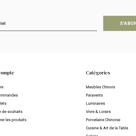
S'ABO
compte
Catégories
ire
Meubles Chinois
ommandes
Paravents
lets
Luminaires
e de souhaits
Vivre & Loisirs
er les produits
Porcelaine Chinoise
Cuisine & Art de la Table