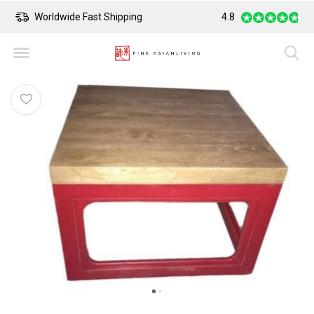
Worldwide Fast Shipping
4.8
Safe Payment