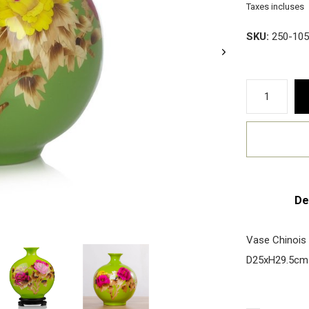
Taxes incluses
SKU:
250-105
De
Vase Chinois P
D25xH29.5cm