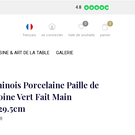
4.8
0
0
français
se connecter
liste de souhaits
panier
SINE & ART DE LA TABLE
GALERIE
inois Porcelaine Paille de
oine Vert Fait Main
29.5cm
0)