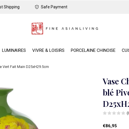
t Shipping
Safe Payment
LUMINAIRES
VIVRE & LOISIRS
PORCELAINE CHINOISE
CUI
ine Vert Fait Main D25xH29.5cm
Vase Ch
blé Piv
D25xH
(
€86,95