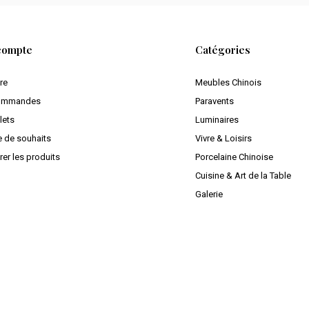
compte
Catégories
ire
Meubles Chinois
ommandes
Paravents
lets
Luminaires
e de souhaits
Vivre & Loisirs
er les produits
Porcelaine Chinoise
Cuisine & Art de la Table
Galerie