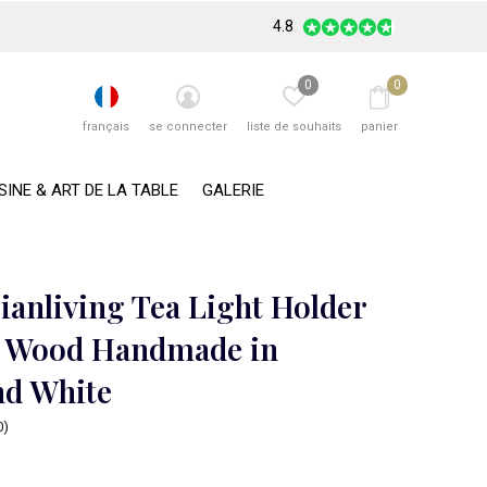
4.8
0
0
français
se connecter
liste de souhaits
panier
SINE & ART DE LA TABLE
GALERIE
ianliving Tea Light Holder
 Wood Handmade in
nd White
0)