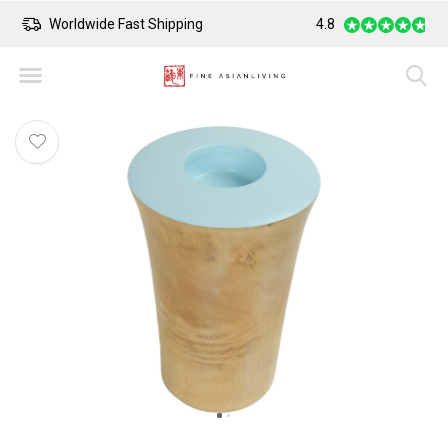
Worldwide Fast Shipping
4.8
Safe Payment