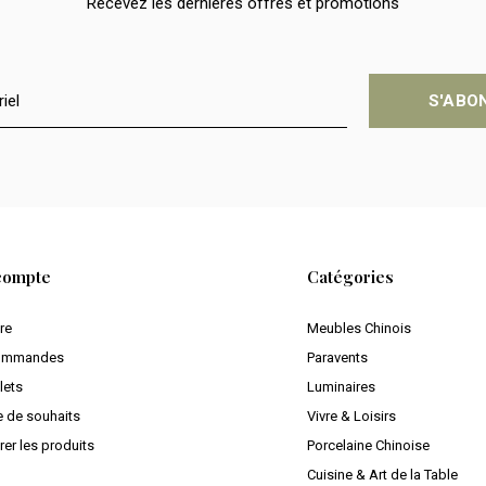
Recevez les dernières offres et promotions
S'ABO
compte
Catégories
ire
Meubles Chinois
ommandes
Paravents
lets
Luminaires
e de souhaits
Vivre & Loisirs
er les produits
Porcelaine Chinoise
Cuisine & Art de la Table