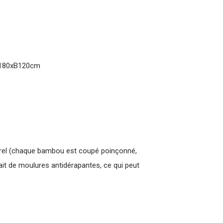
 L180xB120cm
urel (chaque bambou est coupé poin
çonné,
fait de moulures antidérapantes, ce qui peut