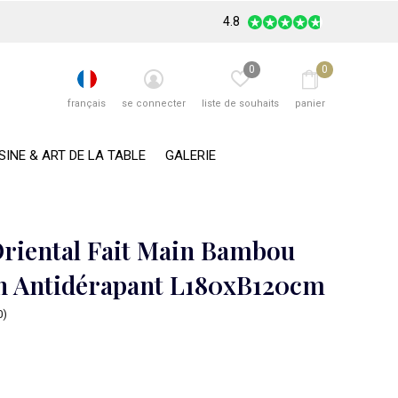
4.8
0
0
français
se connecter
liste de souhaits
panier
SINE & ART DE LA TABLE
GALERIE
Oriental Fait Main Bambou
 Antidérapant L180xB120cm
0)