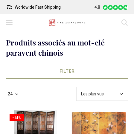
Safe Payment
Largest Collection o
4.8
Produits associés au mot-clé
paravent chinois
FILTER
-14%