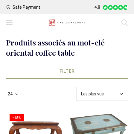
Safe Payment
Largest Collection o
4.8
Produits associés au mot-clé
oriental coffee table
FILTER
-18%