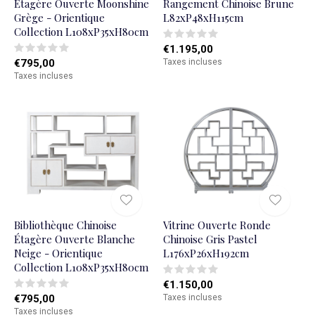
Étagère Ouverte Moonshine
Rangement Chinoise Brune
Grège - Orientique
L82xP48xH115cm
Collection L108xP35xH80cm
€1.195,00
€795,00
Taxes incluses
Taxes incluses
Bibliothèque Chinoise
Vitrine Ouverte Ronde
Étagère Ouverte Blanche
Chinoise Gris Pastel
Neige - Orientique
L176xP26xH192cm
Collection L108xP35xH80cm
€1.150,00
€795,00
Taxes incluses
Taxes incluses