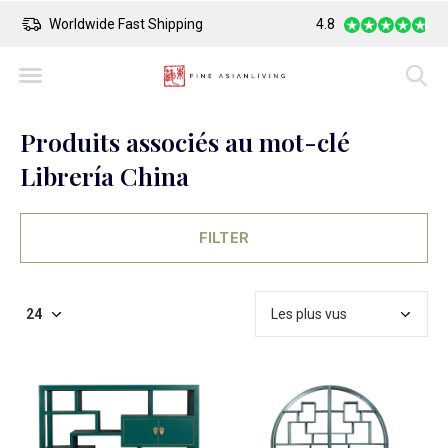
Worldwide Fast Shipping
4.8
Safe Payment
Produits associés au mot-clé
Librería China
FILTER