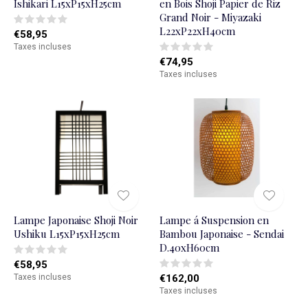
Ishikari L15xP15xH25cm
en Bois Shoji Papier de Riz
Grand Noir - Miyazaki
L22xP22xH40cm
€58,95
Taxes incluses
€74,95
Taxes incluses
Lampe Japonaise Shoji Noir
Lampe á Suspension en
Ushiku L15xP15xH25cm
Bambou Japonaise - Sendai
D.40xH60cm
€58,95
Taxes incluses
€162,00
Taxes incluses