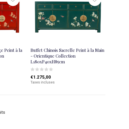
e Peint à la
Buffet Chinois Sacrelle Peint à la Main
ion
- Orientique Collection
L180xP40xH85cm
€1.275,00
Taxes incluses
its