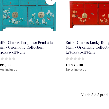
ffet Chinois Turquoise Peint à la
Buffet Chinois Lucky Roug
in - Orientique Collection
Main - Orientique Collect
140xP35xH85cm
L180xP40xH85cm
895,00
€1.275,00
xes incluses
Taxes incluses
Vu de 3 à 3 produ