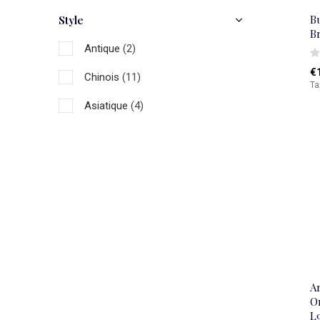
Bu
Style
B
Antique
(2)
€
Chinois
(11)
Ta
Asiatique
(4)
Ar
Or
L