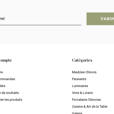
S'ABO
compte
Catégories
ire
Meubles Chinois
ommandes
Paravents
lets
Luminaires
e de souhaits
Vivre & Loisirs
er les produits
Porcelaine Chinoise
Cuisine & Art de la Table
Galerie