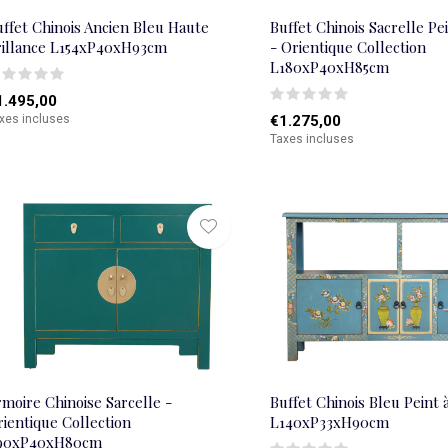
ffet Chinois Ancien Bleu Haute
Buffet Chinois Sacrelle Pei
rillance L154xP40xH93cm
- Orientique Collection
L180xP40xH85cm
1.495,00
xes incluses
€1.275,00
Taxes incluses
moire Chinoise Sarcelle -
Buffet Chinois Bleu Peint 
ientique Collection
L140xP33xH90cm
90xP40xH80cm