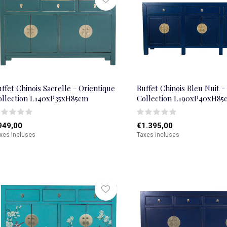
ffet Chinois Sacrelle - Orientique
Buffet Chinois Bleu Nuit -
ollection L140xP35xH85cm
Collection L190xP40xH85
949,00
€1.395,00
xes incluses
Taxes incluses