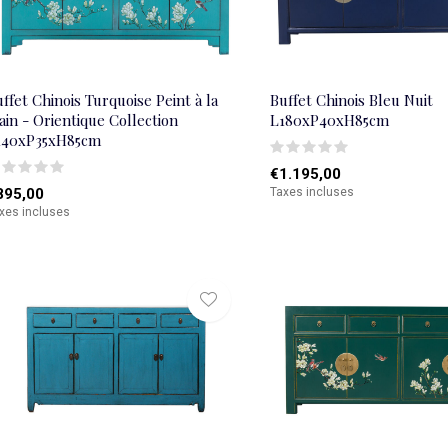
ffet Chinois Turquoise Peint à la
Buffet Chinois Bleu Nuit
in - Orientique Collection
L180xP40xH85cm
140xP35xH85cm
€1.195,00
895,00
Taxes incluses
xes incluses