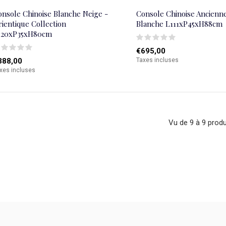
onsole Chinoise Blanche Neige -
Console Chinoise Ancienn
ientique Collection
Blanche L111xP45xH88cm
120xP35xH80cm
€695,00
388,00
Taxes incluses
xes incluses
Vu de 9 à 9 produ