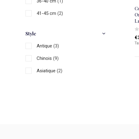
36-40 cm
(1)
C
41-45 cm
(2)
Or
L
Style
€
Ta
Antique
(3)
Chinois
(9)
Asiatique
(2)