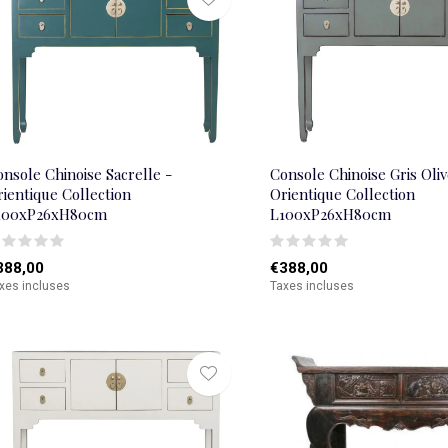
nsole Chinoise Sacrelle -
Console Chinoise Gris Oliv
ientique Collection
Orientique Collection
100xP26xH80cm
L100xP26xH80cm
388,00
€388,00
xes incluses
Taxes incluses