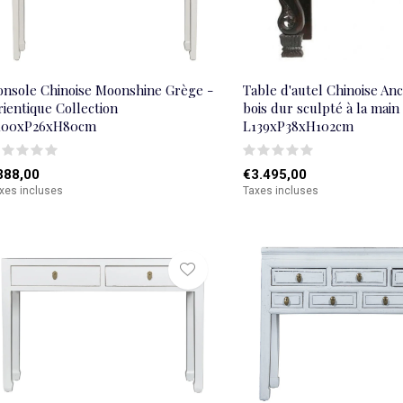
onsole Chinoise Moonshine Grège -
Table d'autel Chinoise An
ientique Collection
bois dur sculpté à la main
100xP26xH80cm
L139xP38xH102cm
388,00
€3.495,00
xes incluses
Taxes incluses