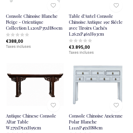
Console Chinoise Blanche
Table d'Autel Console
Neige - Orientique
Chinoise Antique 19e Siécle
Collection L120xP35xH80cm
avec Tiroirs Cachés
L262xP46xH93cm
€388,00
Taxes incluses
€3.895,00
Taxes incluses
Antique Chinese Console
Console Chinoise Ancienne
Altar Table
Polar Blanche
W275xD51xH95cm
L111xP45xH88cm