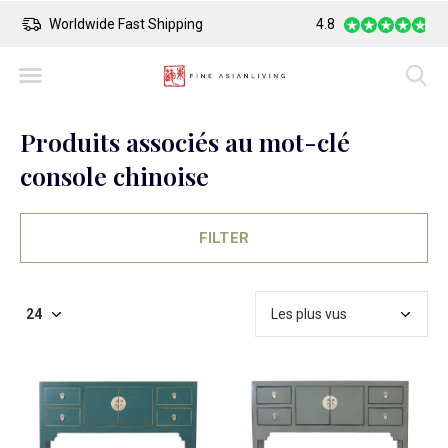
Worldwide Fast Shipping
4.8
Safe Payment
Produits associés au mot-clé
console chinoise
FILTER