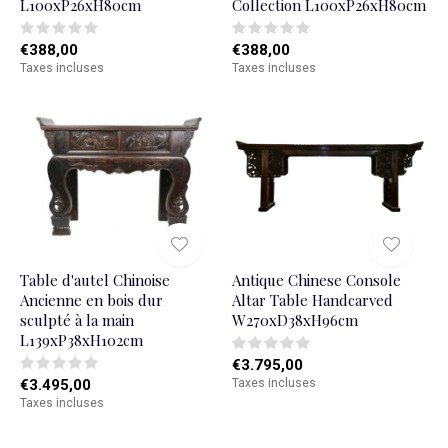
L100xP26xH80cm
Collection L100xP26xH80cm
€388,00
€388,00
Taxes incluses
Taxes incluses
Table d'autel Chinoise
Antique Chinese Console
Ancienne en bois dur
Altar Table Handcarved
sculpté à la main
W270xD38xH96cm
L139xP38xH102cm
€3.795,00
€3.495,00
Taxes incluses
Taxes incluses