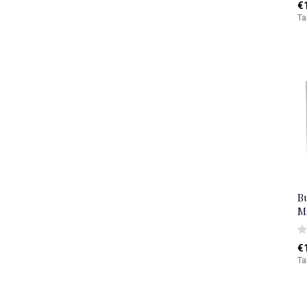
€
Ta
Bu
M
€
Ta