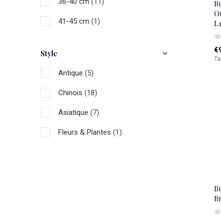
36-40 cm
(11)
Bu
Or
41-45 cm
(1)
L
€
Style
Ta
Antique
(5)
Chinois
(18)
Asiatique
(7)
Fleurs & Plantes
(1)
Bu
B