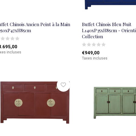
ffet Chinois Ancien Peint à la Main
Buffet Chinois Bleu Nuit
250xP47xH85cm
L140xP35xH85cm - Orient
Collection
3.695,00
xes incluses
€949,00
Taxes incluses