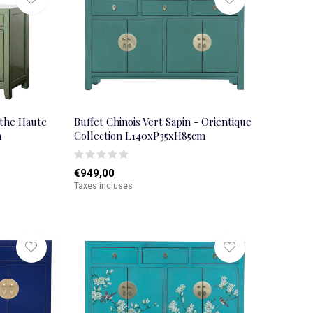
nthe Haute
Buffet Chinois Vert Sapin - Orientique
m
Collection L140xP35xH85cm
€949,00
Taxes incluses