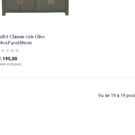
ffet Chinois Gris Olive
180xP40xH85cm
1.195,00
xes incluses
Vu de 19 à 19 prod