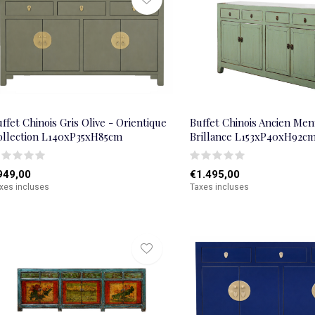
ffet Chinois Gris Olive - Orientique
Buffet Chinois Ancien Me
ollection L140xP35xH85cm
Brillance L153xP40xH92c
949,00
€1.495,00
xes incluses
Taxes incluses