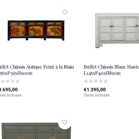
ffet Chinois Antique Peint à la Main
Buffet Chinois Blanc Haute
256xP39xH90cm
L145xP40xH89cm
3.695,00
€1.395,00
xes incluses
Taxes incluses