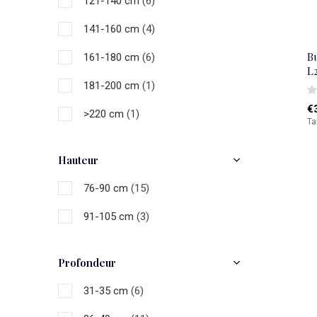
121-140 cm
(6)
Blanc
(3)
141-160 cm
(4)
Multicolore
(4)
Bu
161-180 cm
(6)
L
181-200 cm
(1)
€
>220 cm
(1)
Ta
Hauteur
76-90 cm
(15)
91-105 cm
(3)
Profondeur
31-35 cm
(6)