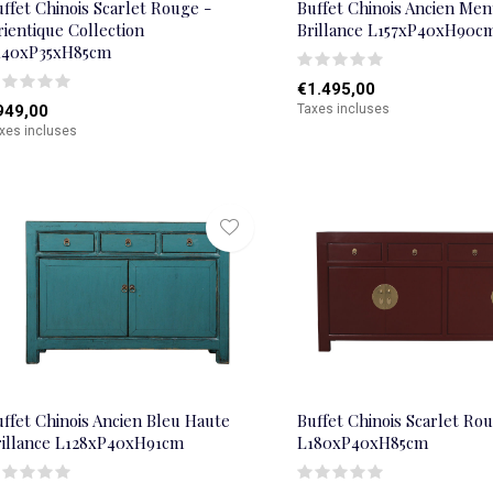
ffet Chinois Scarlet Rouge -
Buffet Chinois Ancien Me
ientique Collection
Brillance L157xP40xH90c
140xP35xH85cm
€1.495,00
949,00
Taxes incluses
xes incluses
ffet Chinois Ancien Bleu Haute
Buffet Chinois Scarlet Ro
rillance L128xP40xH91cm
L180xP40xH85cm