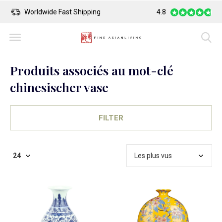
Safe Payment
Largest Collection o
4.8
Produits associés au mot-clé
chinesischer vase
FILTER