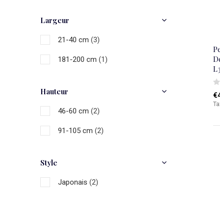
Braun
(1)
Largeur
Gris
(1)
21-40 cm
(3)
Blanc
(2)
P
D
181-200 cm
(1)
Multicolore
(5)
L
Hauteur
€
Ta
46-60 cm
(2)
91-105 cm
(2)
Style
Japonais
(2)