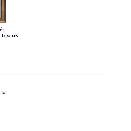
rée
 Japonais
its