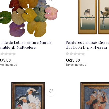
euille de Lotus Peinture Murale
Peintures chinoises Oiseau
urable 3D Multicolore
d'or Lot/2 L 37 x H 94 cm
375,00
€625,00
xes incluses
Taxes incluses