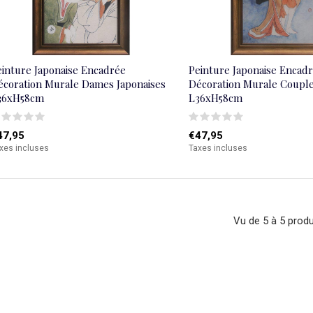
einture Japonaise Encadrée
Peinture Japonaise Encad
écoration Murale Dames Japonaises
Décoration Murale Couple
36xH58cm
L36xH58cm
47,95
€47,95
xes incluses
Taxes incluses
Vu de 5 à 5 produ