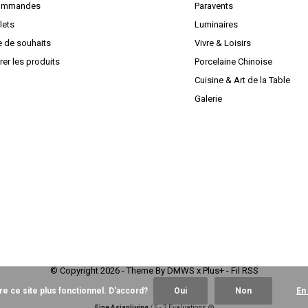
ommandes
Paravents
lets
Luminaires
e de souhaits
Vivre & Loisirs
er les produits
Porcelaine Chinoise
Cuisine & Art de la Table
Galerie
© Copyright
2026
- Theme By
DMWS
x
Plus+
-
Fil RSS
re ce site plus fonctionnel. D'accord?
Oui
Non
En
Fine Asianliving
/
5
-
2
Évaluations @