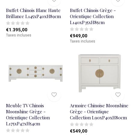
Buffet Chinois Blanc Haute
Buffet Chinois Grège -
Brillance L145xP40xH89cm
Orientique Collection
L140xP35xH85cm
€1.395,00
Taxes incluses
€949,00
Taxes incluses
Meuble TV Chinois
Armoire Chinoise Moonshine
Moonshine Grège -
Grège - Orientique
Orientique Collection
Collection L90xP40xH80cm
L175xP47xH54cm
€549,00