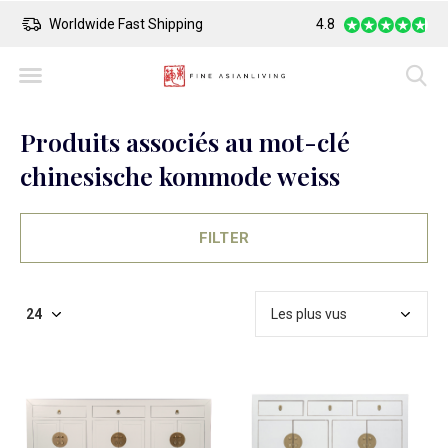
Safe Payment
4.8
Largest Co
Produits associés au mot-clé
chinesische kommode weiss
FILTER