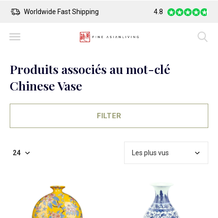
Safe Payment
4.8
Largest Collection o
Produits associés au mot-clé
Chinese Vase
FILTER