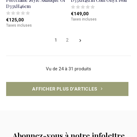
Porcelaine Style Asiatique Or
D33xH45cm Coin Onyx Noir
D33xH46cm
€149,00
€125,00
Taxes incluses
Taxes incluses
1
2
Vu de 24 à 31 produits
AFFICHER PLUS D'ARTICLES
Abonnez-vous à notre infolettre