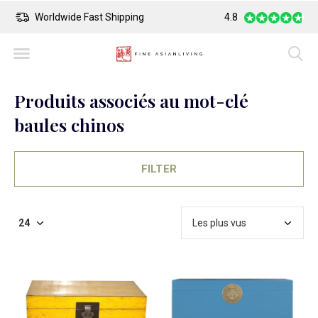
Worldwide Fast Shipping
4.8
Safe Payment
Produits associés au mot-clé
baules chinos
FILTER