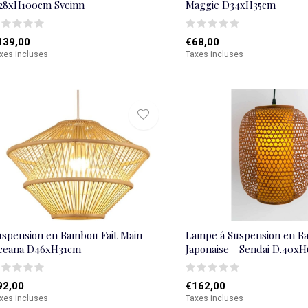
28xH100cm Sveinn
Maggie D34xH35cm
139,00
€68,00
xes incluses
Taxes incluses
uspension en Bambou Fait Main -
Lampe á Suspension en 
ceana D46xH31cm
Japonaise - Sendai D.40x
92,00
€162,00
xes incluses
Taxes incluses