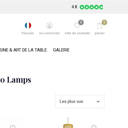
4.8
0
0
français
se connecter
liste de souhaits
panier
SINE & ART DE LA TABLE
GALERIE
oo Lamps