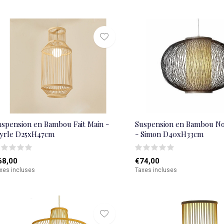
uspension en Bambou Fait Main -
Suspension en Bambou Noi
yrle D25xH47cm
- Simon D40xH33cm
68,00
€74,00
xes incluses
Taxes incluses