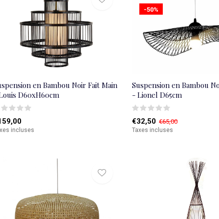
-50%
uspension en Bambou Noir Fait Main
Suspension en Bambou Noi
 Louis D60xH60cm
- Lionel D65cm
159,00
€32,50
€65,00
xes incluses
Taxes incluses