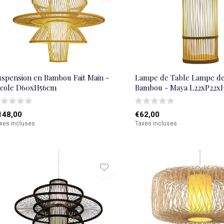
uspension en Bambou Fait Main -
Lampe de Table Lampe de
icole D60xH56cm
Bambou - Maya L22xP22x
148,00
€62,00
xes incluses
Taxes incluses