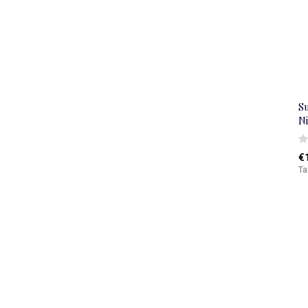
S
N
€
Ta