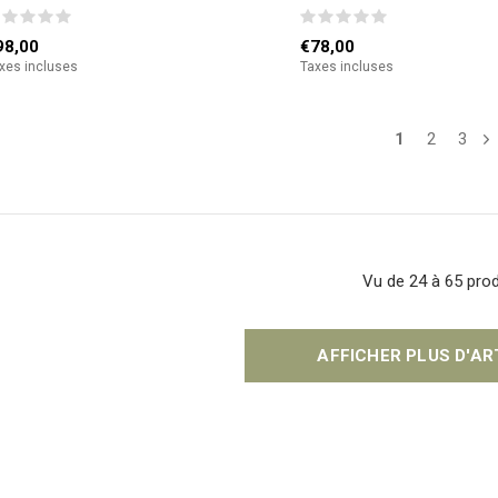
98,00
€78,00
xes incluses
Taxes incluses
1
2
3
Vu de 24 à 65 prod
AFFICHER PLUS D'A