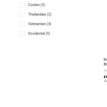
Coréen
(3)
>75 cm
(1)
Thaïlandais
(2)
Vietnamien
(4)
Occidental
(9)
Asiatique
(33)
S
M
€
Ta