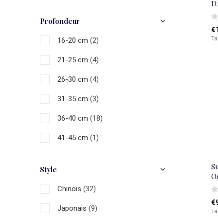
D
146-160 cm
(1)
Profondeur
€
Ta
16-20 cm
(2)
21-25 cm
(4)
26-30 cm
(4)
31-35 cm
(3)
36-40 cm
(18)
41-45 cm
(1)
46-50 cm
(15)
S
Style
O
51-55 cm
(3)
Chinois
(32)
56-60 cm
(4)
€
Japonais
(9)
Ta
61-70 cm
(2)