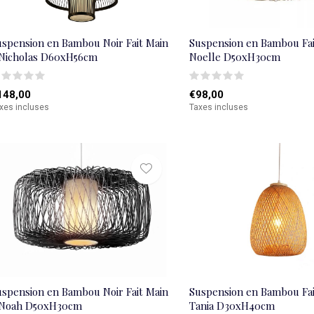
uspension en Bambou Noir Fait Main
Suspension en Bambou Fai
 Nicholas D60xH56cm
Noelle D50xH30cm
148,00
€98,00
xes incluses
Taxes incluses
uspension en Bambou Noir Fait Main
Suspension en Bambou Fai
 Noah D50xH30cm
Tania D30xH40cm