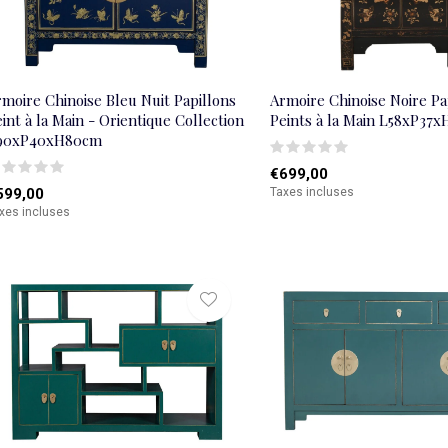
moire Chinoise Bleu Nuit Papillons
Armoire Chinoise Noire Pa
int à la Main - Orientique Collection
Peints à la Main L58xP37
90xP40xH80cm
€699,00
599,00
Taxes incluses
xes incluses