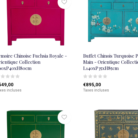
moire Chinoise Fuchsia Royale -
Buffet Chinois Turquoise P
ientique Collection
Main - Orientique Collect
90xP40xH80cm
L140xP35xH85cm
549,00
€895,00
xes incluses
Taxes incluses