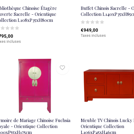
ibliothèque Chinoise Étagère
Buffet Chinois Sacrelle - 
verte Sacrelle - Orientique
Collection L140xP35xH85
ollection L108xP35xH80cm
€949,00
795,00
Taxes incluses
xes incluses
rmoire de Mariage Chinoise Fuchsia
Meuble TV Chinois Lucky
yale - Orientique Collection
Orientique Collection
100xP55xH175cm
L106xP45xH46cm