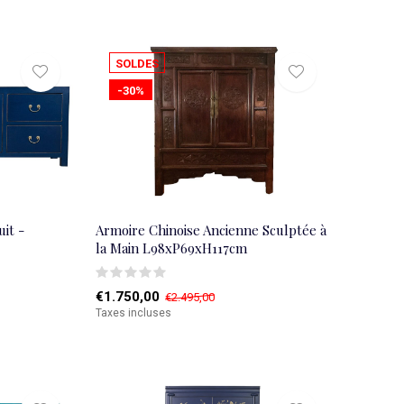
SOLDES
-30%
it -
Armoire Chinoise Ancienne Sculptée à
la Main L98xP69xH117cm
€1.750,00
€2.495,00
Taxes incluses