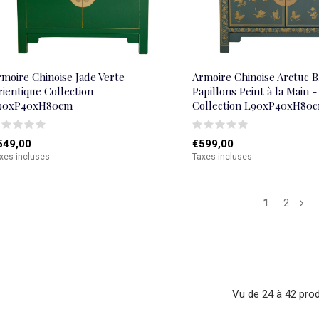
moire Chinoise Jade Verte -
Armoire Chinoise Arctuc B
ientique Collection
Papillons Peint à la Main 
90xP40xH80cm
Collection L90xP40xH80
549,00
€599,00
xes incluses
Taxes incluses
1
2
Vu de 24 à 42 prod