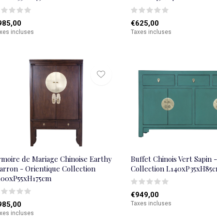
985,00
€625,00
xes incluses
Taxes incluses
rmoire de Mariage Chinoise Earthy
Buffet Chinois Vert Sapin 
arron - Orientique Collection
Collection L140xP35xH85
100xP55xH175cm
€949,00
985,00
Taxes incluses
xes incluses