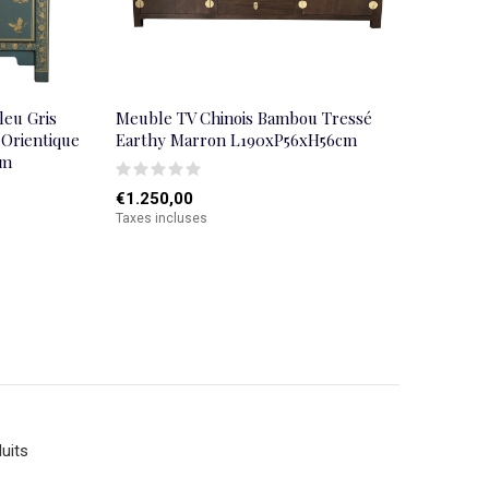
leu Gris
Meuble TV Chinois Bambou Tressé
- Orientique
Earthy Marron L190xP56xH56cm
cm
€1.250,00
Taxes incluses
uits