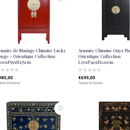
rmoire de Mariage Chinoise Lucky
Armoire Chinoise Onyx No
ouge - Orientique Collection
Orientique Collection
100xP55xH175cm
L70xP40xH120cm
985,00
€699,00
xes incluses
Taxes incluses