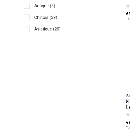
Antique
(3)
€
Chinois
(39)
Ta
Asiatique
(20)
A
M
L
€
Ta