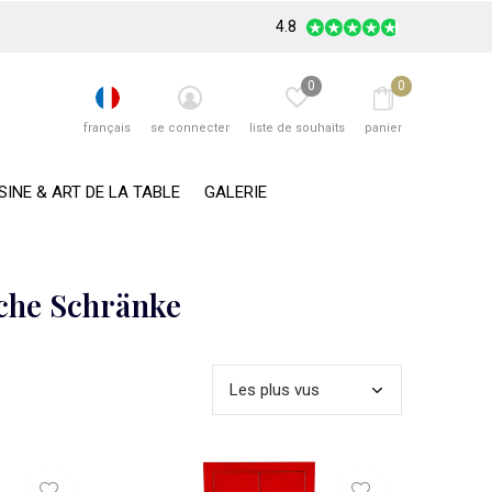
4.8
0
0
français
se connecter
liste de souhaits
panier
SINE & ART DE LA TABLE
GALERIE
sche Schränke