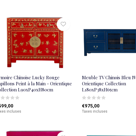
rmoire Chinoise Lucky Rouge
Meuble TV Chinois Bleu Nu
pillons Peint à la Main - Orientique
Orientique Collection
ollection L90xP40xH80cm
L180xP38xH65cm
599,00
€975,00
xes incluses
Taxes incluses