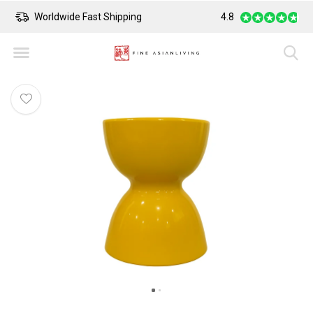
Worldwide Fast Shipping
4.8
Safe Payment