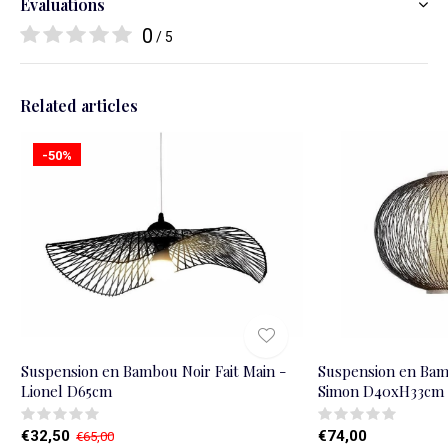
Évaluations
0
/ 5
Related articles
-50%
Suspension en Bambou Noir Fait Main -
Suspension en Bamb
Lionel D65cm
Simon D40xH33cm
€32,50
€74,00
€65,00