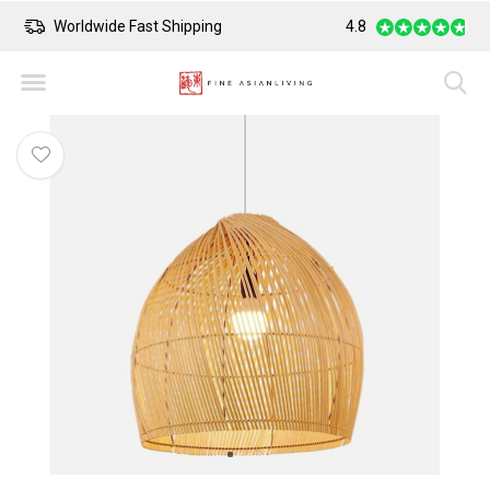
Worldwide Fast Shipping
4.8
Safe Payment