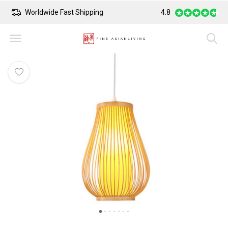
Worldwide Fast Shipping
4.8
Safe Payment