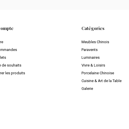
compte
Catégories
ire
Meubles Chinois
ommandes
Paravents
lets
Luminaires
e de souhaits
Vivre & Loisirs
er les produits
Porcelaine Chinoise
Cuisine & Art de la Table
Galerie