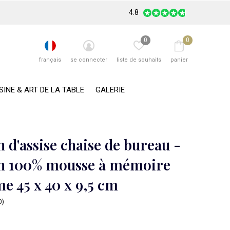
4.8
0
0
français
se connecter
liste de souhaits
panier
SINE & ART DE LA TABLE
GALERIE
 d'assise chaise de bureau -
n 100% mousse à mémoire
e 45 x 40 x 9,5 cm
0)