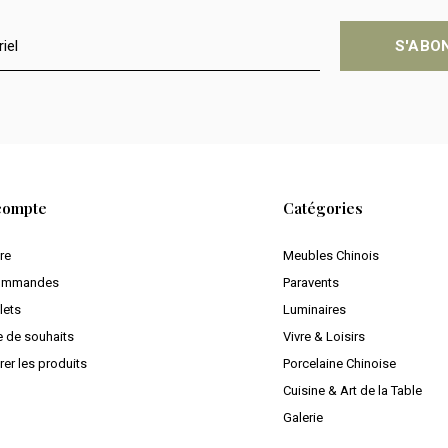
S'ABO
compte
Catégories
ire
Meubles Chinois
ommandes
Paravents
lets
Luminaires
e de souhaits
Vivre & Loisirs
er les produits
Porcelaine Chinoise
Cuisine & Art de la Table
Galerie