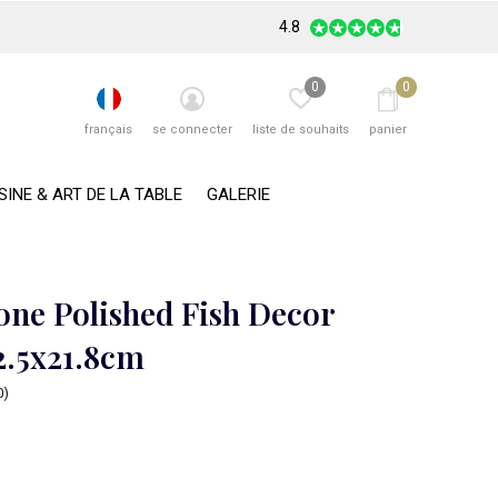
4.8
0
0
français
se connecter
liste de souhaits
panier
SINE & ART DE LA TABLE
GALERIE
one Polished Fish Decor
2.5x21.8cm
0)