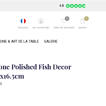
4.8
0
0
français
se connecter
liste de souhaits
panier
SINE & ART DE LA TABLE
GALERIE
one Polished Fish Decor
8x16.5cm
0)