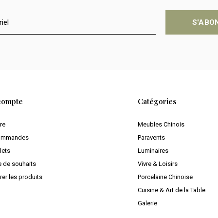
S'ABO
compte
Catégories
ire
Meubles Chinois
ommandes
Paravents
lets
Luminaires
e de souhaits
Vivre & Loisirs
er les produits
Porcelaine Chinoise
Cuisine & Art de la Table
Galerie