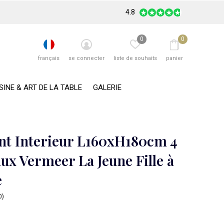
4.8
0
0
français
se connecter
liste de souhaits
panier
SINE & ART DE LA TABLE
GALERIE
nt Interieur L160xH180cm 4
ux Vermeer La Jeune Fille à
e
0)