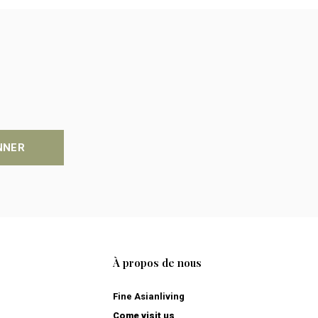
NNER
À propos de nous
Fine Asianliving
Come visit us