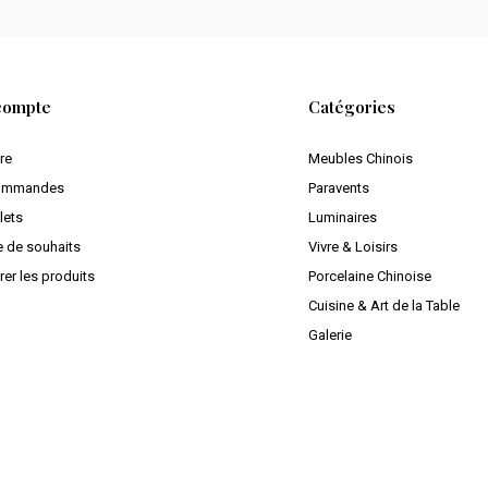
compte
Catégories
ire
Meubles Chinois
ommandes
Paravents
lets
Luminaires
e de souhaits
Vivre & Loisirs
er les produits
Porcelaine Chinoise
Cuisine & Art de la Table
Galerie