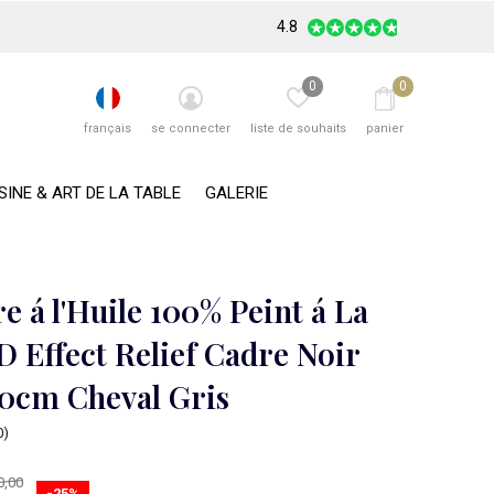
4.8
0
0
français
se connecter
liste de souhaits
panier
SINE & ART DE LA TABLE
GALERIE
e á l'Huile 100% Peint á La
D Effect Relief Cadre Noir
0cm Cheval Gris
0)
0,00
-25%