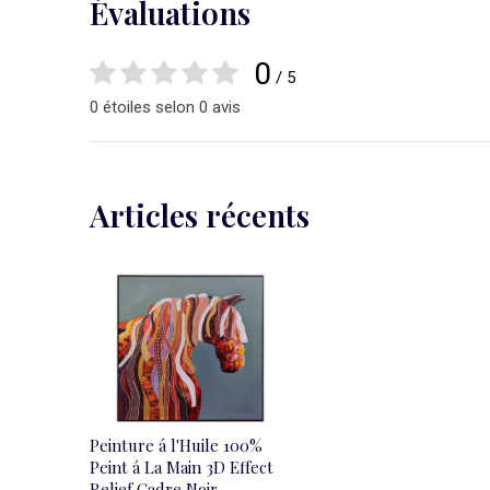
Évaluations
0
/ 5
0 étoiles selon 0 avis
Articles récents
Peinture á l'Huile 100%
Peint á La Main 3D Effect
Relief Cadre Noir