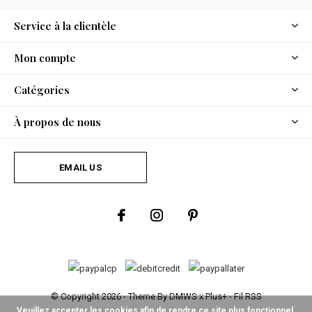
Service à la clientèle
Mon compte
Catégories
À propos de nous
EMAIL US
© Copyright
2026
- Theme By
DMWS
x
Plus+
-
Fil RSS
Veuillez accepter les cookies afin de rendre ce site plus fonctionnel.