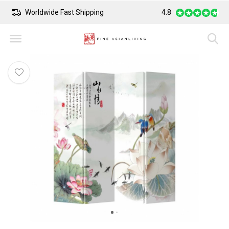
Worldwide Fast Shipping
4.8
Safe Payment