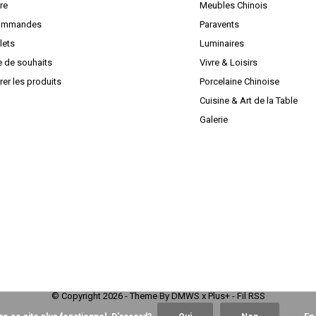
ire
Meubles Chinois
ommandes
Paravents
lets
Luminaires
e de souhaits
Vivre & Loisirs
er les produits
Porcelaine Chinoise
Cuisine & Art de la Table
Galerie
© Copyright
2026
- Theme By
DMWS
x
Plus+
-
Fil RSS