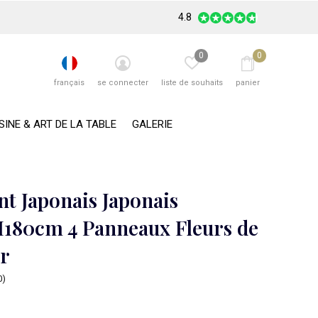
4.8
0
0
français
se connecter
liste de souhaits
panier
SINE & ART DE LA TABLE
GALERIE
nt Japonais Japonais
180cm 4 Panneaux Fleurs de
er
0)