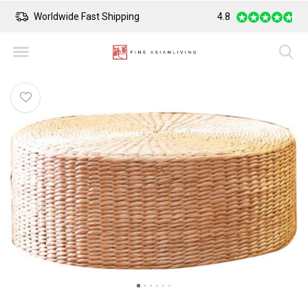
Worldwide Fast Shipping
4.8
Safe Payment