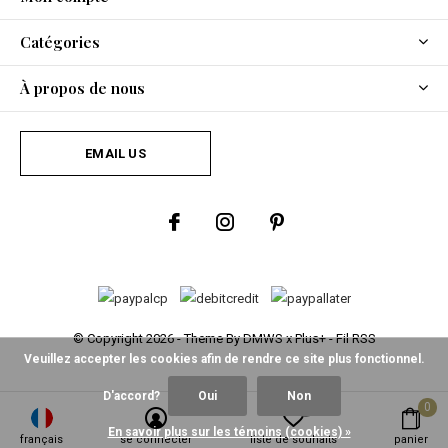
Catégories
À propos de nous
EMAIL US
© Copyright
2026
- Theme By
DMWS
x
Plus+
-
Fil RSS
Veuillez accepter les cookies afin de rendre ce site plus fonctionnel.
D'accord?
Oui
Non
0
0
En savoir plus sur les témoins (cookies) »
français
se connecter
liste de souhaits
panier
Fine Asianliving
/
5
-
2
Évaluations @