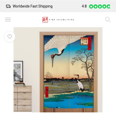
Worldwide Fast Shipping
4.8
Safe Payment