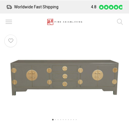
Safe Payment
4.8
Largest Collectio