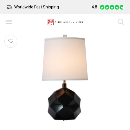
Worldwide Fast Shipping
4.8
Safe Payment