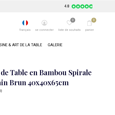
4.8
0
0
français
se connecter
liste de souhaits
panier
SINE & ART DE LA TABLE
GALERIE
de Table en Bambou Spirale
ain Brun 40x40x65cm
0)