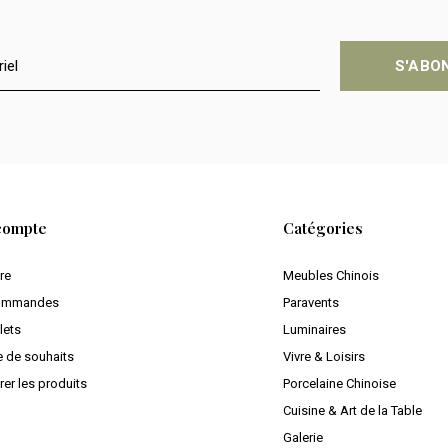
S'ABO
compte
Catégories
ire
Meubles Chinois
ommandes
Paravents
lets
Luminaires
e de souhaits
Vivre & Loisirs
er les produits
Porcelaine Chinoise
Cuisine & Art de la Table
Galerie