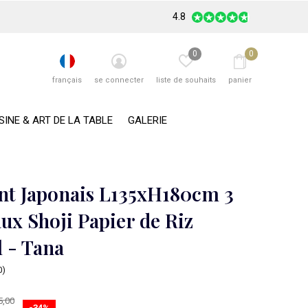
4.8
0
0
français
se connecter
liste de souhaits
panier
SINE & ART DE LA TABLE
GALERIE
nt Japonais L135xH180cm 3
ux Shoji Papier de Riz
l - Tana
0)
5,00
-34%