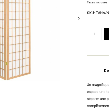
Taxes incluses
SKU:
TANA/N
De
Un magnifique
espace une to
séparer une pi
complètement 