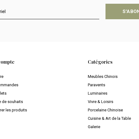
S'ABO
compte
Catégories
ire
Meubles Chinois
ommandes
Paravents
lets
Luminaires
e de souhaits
Vivre & Loisirs
er les produits
Porcelaine Chinoise
Cuisine & Art de la Table
Galerie