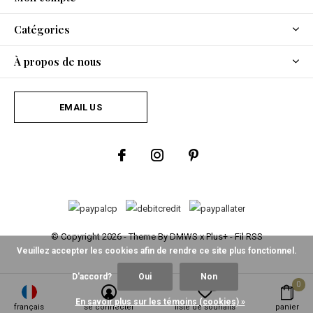
Catégories
À propos de nous
EMAIL US
© Copyright
2026
- Theme By
DMWS
x
Plus+
-
Fil RSS
Veuillez accepter les cookies afin de rendre ce site plus fonctionnel.
D'accord?
Oui
Non
0
0
En savoir plus sur les témoins (cookies) »
français
se connecter
liste de souhaits
panier
Fine Asianliving
/
5
-
2
Évaluations @