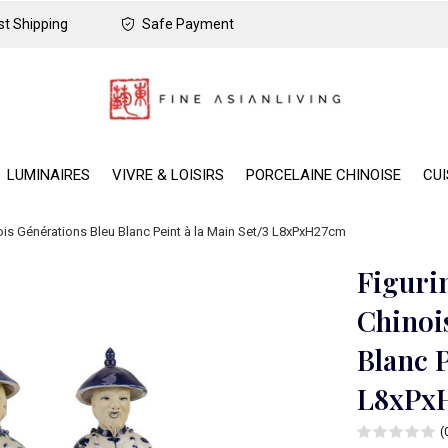
t Shipping
Safe Payment
LUMINAIRES
VIVRE & LOISIRS
PORCELAINE CHINOISE
CUI
ois Générations Bleu Blanc Peint à la Main Set/3 L8xPxH27cm
Figuri
Chinoi
Blanc P
L8xPx
(