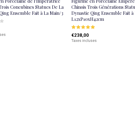
en Porcelaine de l'Impératrice
Figurine en Porcelaine Empere
Trois Concubines Statues De La
Chinois Trois Générations Stat
Qing Ensemble Fait à La Main/3
Dynastie Qing Ensemble Fait à
L12xP10xH42cm
uses
€238,00
Taxes incluses