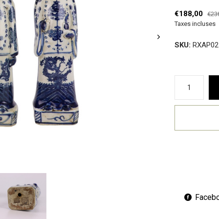
€188,00
€23
Taxes incluses
SKU:
RXAP02
Faceb