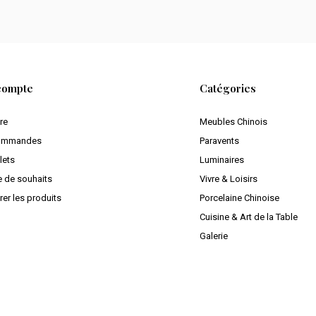
compte
Catégories
ire
Meubles Chinois
ommandes
Paravents
lets
Luminaires
e de souhaits
Vivre & Loisirs
er les produits
Porcelaine Chinoise
Cuisine & Art de la Table
Galerie