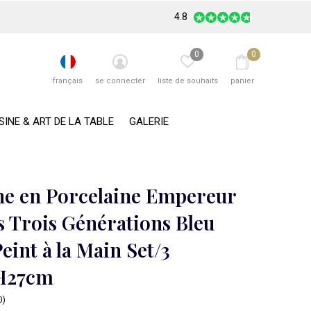
4.8
0
0
français
se connecter
liste de souhaits
panier
SINE & ART DE LA TABLE
GALERIE
ne en Porcelaine Empereur
s Trois Générations Bleu
eint à la Main Set/3
H27cm
0)