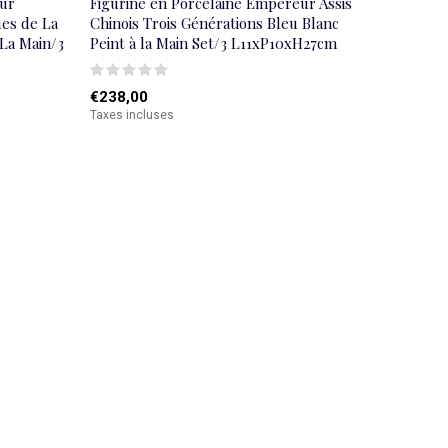
ur
Figurine en Porcelaine Empereur Assis
ues de La
Chinois Trois Générations Bleu Blanc
 La Main/3
Peint à la Main Set/3 L11xP10xH27cm
€238,00
Taxes incluses