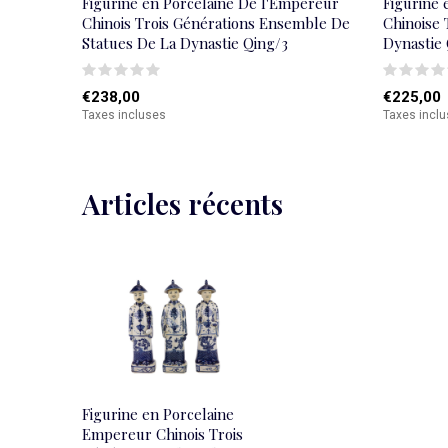
Figurine en Porcelaine De l'Empereur
Figurine 
Chinois Trois Générations Ensemble De
Chinoise 
Statues De La Dynastie Qing/3
Dynastie 
€238,00
€225,00
Taxes incluses
Taxes incl
Articles récents
Figurine en Porcelaine
Empereur Chinois Trois