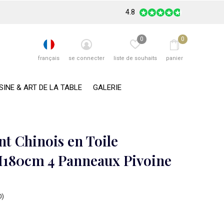
4.8
0
0
français
se connecter
liste de souhaits
panier
SINE & ART DE LA TABLE
GALERIE
nt Chinois en Toile
180cm 4 Panneaux Pivoine
0)