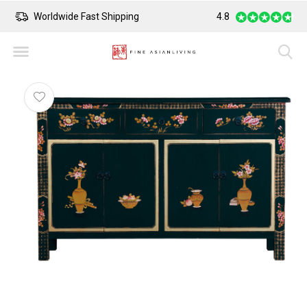
Worldwide Fast Shipping
4.8
Safe Payment