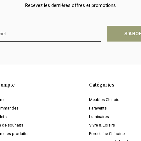
Recevez les dernières offres et promotions
S'ABO
compte
Catégories
ire
Meubles Chinois
ommandes
Paravents
lets
Luminaires
e de souhaits
Vivre & Loisirs
er les produits
Porcelaine Chinoise