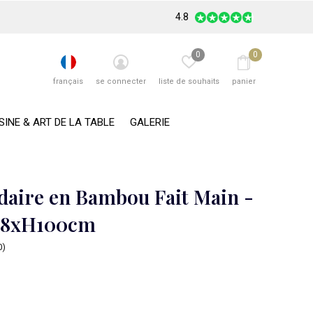
4.8
0
0
français
se connecter
liste de souhaits
panier
SINE & ART DE LA TABLE
GALERIE
aire en Bambou Fait Main -
D28xH100cm
0)